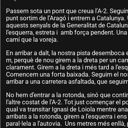
Passem sota un pont que creua l’A-2. Seguim 
punt sortim de l’Aragó i entrem a Catalunya. U
aquests senyals de la Generalitat de Catalu
l’esquerra, estreta i amb força pendent. Un
camí que la voreja.
En arribar a dalt, la nostra pista desemboca
m, perquè de nou girem a la dreta per un ca
clarament. Girem a la dreta i més tard a l’esq
Comencem una forta baixada. Seguim el nostr
arribar a una carretera asfaltada, que segui
No hem d’entrar a la rotonda, sinó que cont
l’altre costat de l’A-2. Tot just començar el 
qual va transitar Ignasi de Loiola mentre an
arribats a la rotonda, girem a l’esquerra i ens
paral·lela a l’autovia. Uns metres més enllà