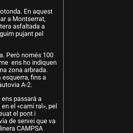
 rotonda. En aquest
bar a Montserrat,
tera asfaltada a
eguim pujant pel
rra. Però només 100
aume ens ho indiquen
 una zona arbrada.
esquerra, fins a
autovia A-2.
e ens passarà a
en el «camí ral», pel
uat el pont i
 via de servei que va
solinera CAMPSA