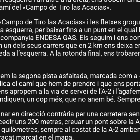
camí del «Campo de Tiro las Acacias».
 «Campo de Tiro las Acacias» i les fletxes grogue
tra esquerra, per baixar fins a un punt en el qual
 la companyia ENDESA GAS. Els seguim i ens co
em un dels seus carrers que en 2 km ens deixa e
eda a l’esquerra. A la rotonda final, ens troba
enem la segona pista asfaltada, marcada com a 
dica el camí que hem de prendre i que ens porta
ens apropem a la via de servei de l’A-2 i l’agafe
indiquen, un cop més, que no anem bé. Sempre
 anar en direcció contrària per una carretera s
edir uns 200 metres, creuar un pont sobre la A-
quilòmetres, sempre al costat de la A-2 arribe
traçat marcat en el mapa.