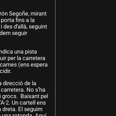
rrón Segoñe, mirant
porta fins a la
 des d’allà, seguint
podem seguir
indica una pista
ir per la carretera
es cames (ens espera
idir.
 direcció de la
a carretera. No s’ha
 i grocs. Baixant pel
’A-2. Un cartell ens
a dreta. El seguim
mb una rotonda. Aquí