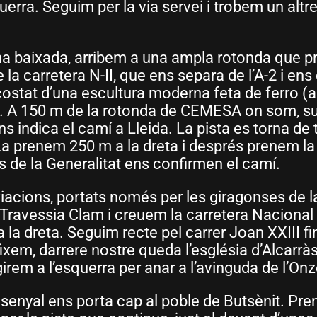
squerra. Seguim per la via servei i trobem un al
una baixada, arribem a una ampla rotonda que p
 la carretera N-II, que ens separa de l’A-2 i en
costat d’una escultura moderna feta de ferro (a
. A 150 m de la rotonda de CEMESA on som, su
s indica el camí a Lleida. La pista es torna de t
 La prenem 250 m a la dreta i després prenem la
s de la Generalitat ens confirmen el camí.
acions, portats només per les giragonses de la
Travessia Clam i creuem la carretera Nacional I
la dreta. Seguim recte pel carrer Joan XXIII fin
 fixem, darrere nostre queda l’església d’Alcarrà
girem a l’esquerra per anar a l’avinguda de l’O
 senyal ens porta cap al poble de Butsènit. Pre