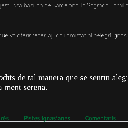
estuosa basílica de Barcelona, la Sagrada Família,
e va oferir recer, ajuda i amistat al pelegrí Ignasi
bdits de tal manera que se sentin alegr
a ment serena.
erès
Pistes ignasianes
Comentaris