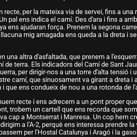
recte, per la mateixa via de servei, fins a una
n pal ens indica el camí. Des d’ara i fins a arri
nya ens ajudaran força. Prenem la segona carre
a llacuna mig amagada ens queda a la dreta i s
 en una altra d’asfaltada, que prenem a l’esque
mí de terra. Els indicadors del Camí de Sant J
uerra, per dirigir-nos a una torre d’alta tensió i
e camí, que sinuosament va girant a dreta i a 
m i que ens condueix de nou a una rotonda de l’
inuem recte i ens adrecem a un pont proper qu
pont, trobem un cartell que ens recorda que som 
ava cap a Montserrat i Manresa. Un cop hem cre
 dirigim a l’A-2, perquè ens interessa prendre la
, passem per l’Hostal Catalunya i Aragó i la ga