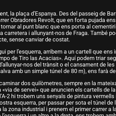
ent, la plaça d’Espanya. Des del passeig de Ba
arrer Obradores Revolt, que en forta pujada ens 
ornar al punt blanc que ens porta al cementiri i
er la carretera i allunyant-nos de Fraga. També 
recte, sense canviar de costat.
igui per l’esquerra, arribem a un cartell que ens 
mpo de Tiro las Acacias». Aquí podem triar segu
 d’allunyar-nos del trànsit o el cansament de l
alva amb un simple túnel de 80 m), ens farà dec
e caminar dos quilòmetres, sempre en la mateixa
la «via de servei» que anuncien els cartells de l
 l’A-2 hi trobem uns senyals de pintura vermells
stra esquerra, per passar per sota el túnel de l
 la zona industrial i prenem el primer carrer a l
r a l’esquerra i un altre a la dreta, ens trobem a