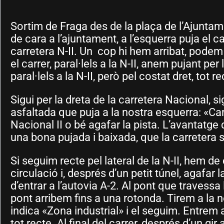
Sortim de Fraga des de la plaça de l’Ajuntam
de cara a l’ajuntament, a l’esquerra puja el c
carretera N-II. Un cop hi hem arribat, podem t
el carrer, paral·lels a la N-II, anem pujant p
paral·lels a la N-II, però pel costat dret, tot 
Sigui per la dreta de la carretera Nacional, s
asfaltada que puja a la nostra esquerra: «Ca
Nacional II o bé agafar la pista. L’avantatge
una bona pujada i baixada, que la carretera s
Si seguim recte pel lateral de la N-II, hem d
circulació i, després d’un petit túnel, agafar 
d’entrar a l’autovia A-2. Al pont que travessa
pont arribem fins a una rotonda. Tirem a la no
indica «Zona industrial» i el seguim. Entrem a
tot recte. Al final del carrer, després d’un gi