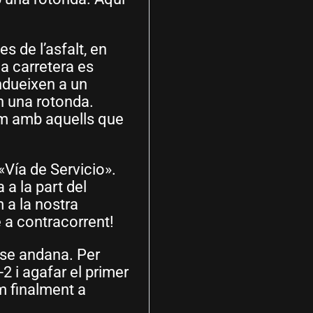
s de l’asfalt, en
 la carretera es
ndueixen a un
n una rotonda.
rem amb aquells que
«Vía de Servicio».
 a la part del
m a la nostra
 a contracorrent!
ense andana. Per
2 i agafar el primer
m finalment a