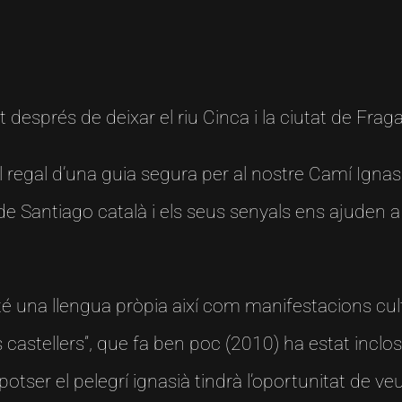
sprés de deixar el riu Cinca i la ciutat de Fraga
regal d’una guia segura per al nostre Camí Ignasià
de Santiago català i els seus senyals ens ajuden a
 i té una llengua pròpia així com manifestacions cu
s castellers”, que fa ben poc (2010) ha estat inclo
tser el pelegrí ignasià tindrà l’oportunitat de veu