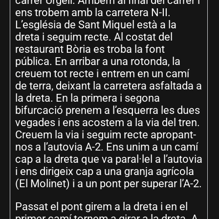
carrer Urgell. Arribem al final del carrer i
ens trobem amb la carretera N-II.
L’església de Sant Miquel està a la
dreta i seguim recte. Al costat del
restaurant Bòria es troba la font
pública. En arribar a una rotonda, la
creuem tot recte i entrem en un camí
de terra, deixant la carretera asfaltada a
la dreta. En la primera i segona
bifurcació prenem a l’esquerra les dues
vegades i ens acostem a la via del tren.
Creuem la via i seguim recte apropant-
nos a l’autovia A-2. Ens unim a un camí
cap a la dreta que va paral·lel a l’autovia
i ens dirigeix cap a una granja agrícola
(El Molinet) i a un pont per superar l’A-2.
Passat el pont girem a la dreta i en el
primer camí tornem a girar a la dreta. A