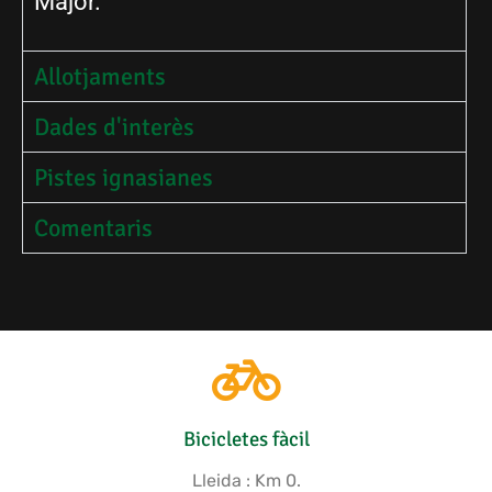
Major.
Allotjaments
Dades d'interès
Pistes ignasianes
Comentaris
Bicicletes fàcil
Lleida : Km 0.