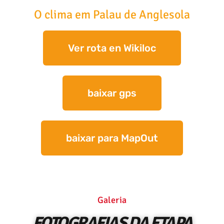
O clima em Palau de Anglesola
Ver rota en Wikiloc
baixar gps
baixar para MapOut
Galeria
FOTOGRAFIAS DA ETAPA