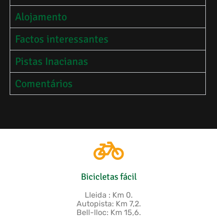
Alojamento
Factos interessantes
Pistas Inacianas
Comentários
Bicicletas fácil
Lleida : Km 0.
Autopista: Km 7,2.
Bell-lloc: Km 15,6.