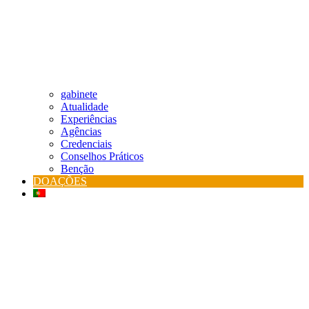
gabinete
Atualidade
Experiências
Agências
Credenciais
Conselhos Práticos
Benção
DOAÇÕES