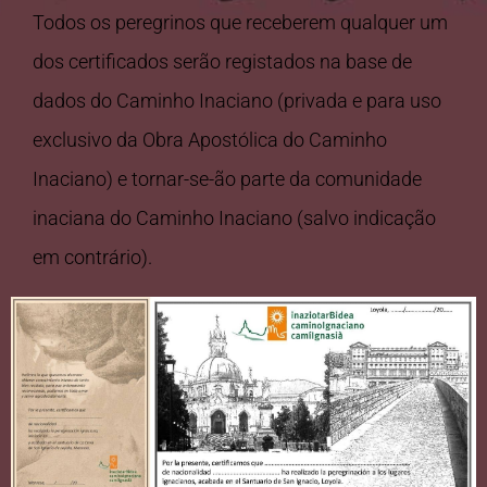
Todos os peregrinos que receberem qualquer um
dos certificados serão registados na base de
dados do Caminho Inaciano (privada e para uso
exclusivo da Obra Apostólica do Caminho
Inaciano) e tornar-se-ão parte da comunidade
inaciana do Caminho Inaciano (salvo indicação
em contrário).