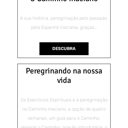
A sua história, peregrinação pelo passado,
pela Espanhã inaciana, graças…
DESCUBRA
Peregrinando na nossa
vida
Os Exercícios Espirituais e a peregrinação
no Caminho Inaciano, a opção de quatro
semanas, um guia para o Caminho,
respirar o Caminho, oração introdutória, o