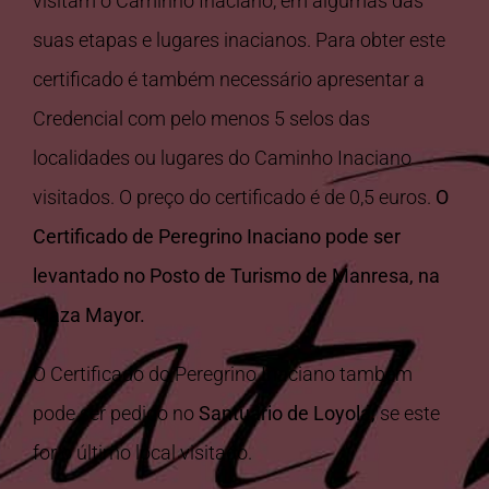
visitam o Caminho Inaciano, em algumas das
suas etapas e lugares inacianos. Para obter este
certificado é também necessário apresentar a
Credencial com pelo menos 5 selos das
localidades ou lugares do Caminho Inaciano
visitados. O preço do certificado é de 0,5 euros.
O
Certificado de Peregrino Inaciano pode ser
levantado no Posto de Turismo de Manresa, na
Plaza Mayor.
O Certificado do Peregrino Inaciano também
pode ser pedido no
Santuário de Loyola,
se este
for o último local visitado.