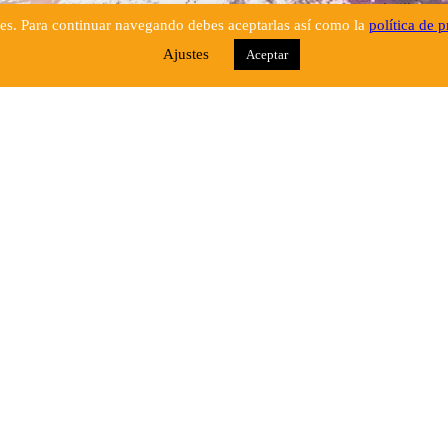
que o Seu rosto brilhe so
ies. Para continuar navegando debes aceptarlas así como la
política de 
Que o Senhor olhe para t
Ajustes
Aceptar
Que Ele ilumine os olhos
Para que compreendas qu
qual é a riqueza que te e
e que ele te ajude a ult
fazendo de ti um servo 
NAS
GUIA