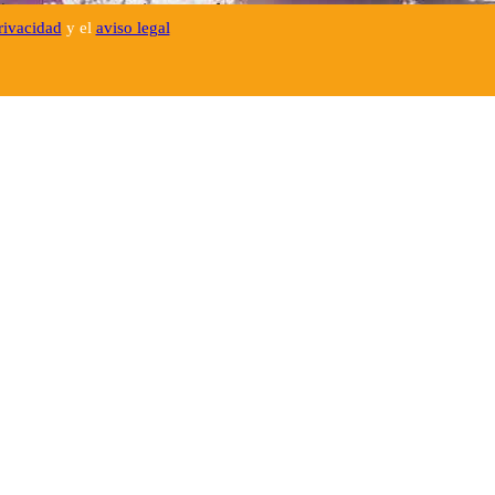
bre ti e te conceda o seu favor;
privacidad
y el
aviso legal
i e te conceda a paz.
 do teu coração,
al é a esperança para a qual Ele te chama,
spera no teu futuro,
rapassar os obstáculos
do seu Amor.
RESPIRANDO
ORAÇÃO INTRODUTÓRIA