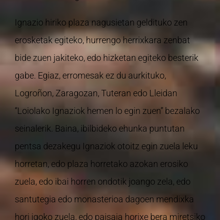
Ignazio hiriko plaza nagusietan geldituko zen
erosketak egiteko, hurrengo herrixkara zenbat
bide zuen jakiteko, edo hizketan egiteko besterik
gabe. Egiaz, erromesak ez du aurkituko,
Logroñon, Zaragozan, Tuteran edo Lleidan
“Loiolako Ignaziok hemen lo egin zuen” bezalako
seinalerik. Baina, ibilbideko ehunka puntutan
pentsa dezakegu Ignaziok otoitz egin zuela leku
horretan, edo plaza horretako azokan erosiko
zuela, edo ibai horren ondotik joango zela, edo
santutegia edo monasterioa dagoen mendixka
hori igoko zuela, edo paisaia horixe bera miretsiko