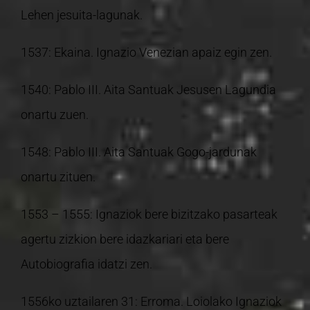
Lehen jesuita-lagunak.
1537: Ekaina. Ignazio Venezian apaiz egin zen.
1540: Pablo III. Aita Santuak Jesusen Lagundia
onartu zuen.
1548: Pablo III. Aita Santuak Gogo-jardunak
onartu zituen.
1553 – 1555: Ignaziok bere bizitzako pasarteak
agertu zizkion bere idazkariari eta bere
Autobiografia idatzi zen.
1556ko uztailaren 31: Erroma. Loiolako Ignaziok