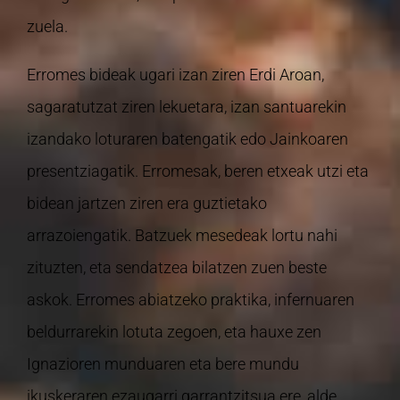
zuela.
Erromes bideak ugari izan ziren Erdi Aroan,
sagaratutzat ziren lekuetara, izan santuarekin
izandako loturaren batengatik edo Jainkoaren
presentziagatik. Erromesak, beren etxeak utzi eta
bidean jartzen ziren era guztietako
arrazoiengatik. Batzuek mesedeak lortu nahi
zituzten, eta sendatzea bilatzen zuen beste
askok. Erromes abiatzeko praktika, infernuaren
beldurrarekin lotuta zegoen, eta hauxe zen
Ignazioren munduaren eta bere mundu
ikuskeraren ezaugarri garrantzitsua ere, alde