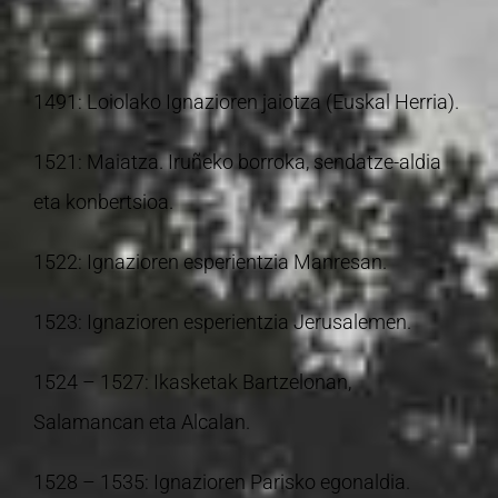
1491: Loiolako Ignazioren jaiotza (Euskal Herria).
1521: Maiatza. Iruñeko borroka, sendatze-aldia
eta konbertsioa.
1522: Ignazioren esperientzia Manresan.
1523: Ignazioren esperientzia Jerusalemen.
1524 – 1527: Ikasketak Bartzelonan,
Salamancan eta Alcalan.
1528 – 1535: Ignazioren Parisko egonaldia.