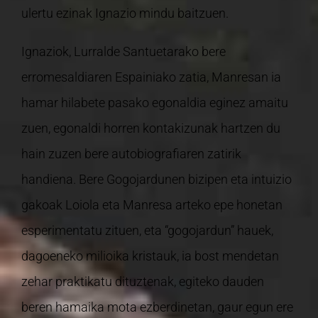
ulertu ezinak Ignazio mindu baitzuen.
Ignaziok, Lurralde Santuetarako bere
erromesaldiaren Espainiako zatia, Manresan ia
hamar hilabete pasako egonaldia eginez amaitu
zuen, egonaldi horren kontakizunak hartzen du
hain zuzen bere autobiografiaren zatirik
handiena. Bere Gogojardunen bizipen eta intuizio
gakoak Loiola eta Manresa arteko epe honetan
esperimentatu zituen, eta “gogojardun” hauek,
dagoeneko milioika kristauk, ia bost mendetan
zehar praktikatu dituztenak, egiteko dauden
beren hamaika mota ezberdinetan, gaur egun ere