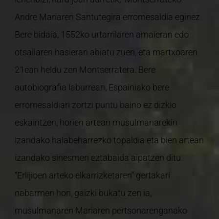
Andre Mariaren Santutegira erromesaldia eginez.
Bere bidaia, 1552ko urtarrilaren amaieran edo
otsailaren hasieran abiatu zuen, eta martxoaren
21ean heldu zen Montserratera. Bere
autobiografia laburrean, Espainiako bere
erromesaldiari zortzi puntu baino ez dizkio
eskaintzen, horien artean musulmanarekin
izandako halabeharrezko topaldia eta bien artean
izandako sinesmen eztabaida aipatzen ditu.
“Erlijioen arteko elkarrizketaren” gertakari
nabarmen hori, gaizki bukatu zen ia,
musulmanaren Mariaren pertsonarenganako