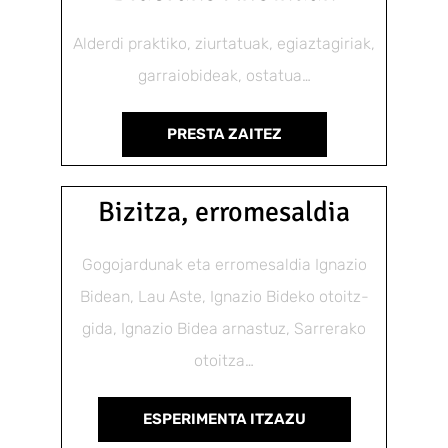
Alderdi praktiko, ziurtatuak, egiaztagiriak,
garraiobideak, ostatua…
PRESTA ZAITEZ
Bizitza, erromesaldia
Gogojardunak eta erromesaldia Ignazio
Bidean, Lau Aste, Ignazio Bideko otoitz-
gida, Ignazio Bidea arnastuz, Sarrerako
otoitza…
ESPERIMENTA ITZAZU