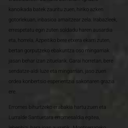
kanoikada batek zauritu zuen, hiriko azken
gotorlekuan, inbasioa amaitzear zela. Irabazleek,
errespetatu egin zuten soldadu haren ausardia
eta, horrela, Azpeitiko bere etxera ekarri zuten,
bertan gorputzeko ebakuntza oso mingarriak
jasan behar izan zituelarik. Garai horretan, bere
sendatze-aldi luze eta mingarrian, jaso zuen
ordea konbertsio esperientzia sakonaren grazia
ere.
Erromes bihurtzeko erabakia hartu zuen eta
Lurralde Santuetara erromesaldia egitea,
lehenbizi, hara joan aurretik, Montserrateko