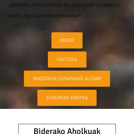
ulertzeko, baina merezi du saiatzeak! Ez ahaztu
puntu hau zuen erromesaldian!
BIDEA
HISTORIA
INAZIOREN ESPAINIAKO ALDIAN
ESKERRAK EMATEA
Biderako Aholkuak