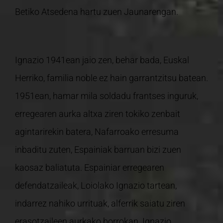
Betiko Atsedena hartu zuen Jaunarengan.
Ignazio 1941ean jaio zen, behar bada, Euskal
Herriko, familia noble ez hain garrantzitsu batean.
1951ean, hamar mila soldadu frantses inguruk,
erregearen aurka altxa ziren tokiko zenbait
agintarirekin batera, Nafarroako erresuma
inbaditu zuten, Espainiak barruan bizi zuen
kaosaz baliatuta. Espainiar erregearen
defendatzaileak, Loiolako Ignazio tartean,
indarrez nahiko urrituak, alferrik saiatu ziren
erasotzaileen aurkako borrokan. Ignazio