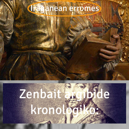
Iraganean erromes
Zenbait argibide
kronologiko: