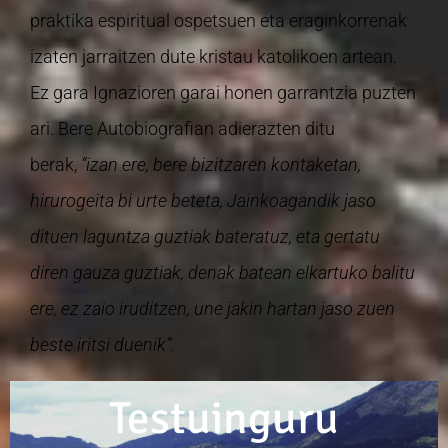
praktika espiritual ospetsuen eta eraginkorrenak
izaten jarraitzen dute kristau katolikoen artean.
Ez gara Ignazioren garai honen garrantzia puzten
ari. Bere Autobiografian adierazten ditu
berak,
“izan ere, bere bizitzaren kontaketan,
hirurogeita bi urte beteta, Jainkoagandik jaso
dituen laguntza guztiak bateratuz, eta gertatu
diren gauza guztiak, denak batean elkartuko balitu
ere, ez zaio iruditzen, une jakin hartan jaso zuen
beste iritsi duenik”.
Testuinguru