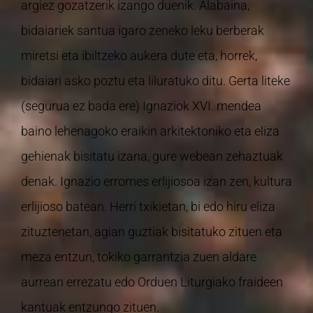
argiez gozatzerik izango duenik. Alabaina,
bidaiariek santua igaro zeneko leku berberak
miretsi eta ibiltzeko aukera dute eta, horrek,
bidaiari asko poztu eta liluratuko ditu. Gerta liteke
(segurua ez bada ere) Ignaziok XVI. mendea
baino lehenagoko eraikin arkitektoniko eta eliza
gehienak bisitatu izana, gure webean zehaztuak
denak. Ignazio erromes erlijiosoa izan zen, kultura
erlijioso batean. Herri txikietan, bi edo hiru eliza
zituztenetan, agian guztiak bisitatuko zituen eta
meza entzun, tokiko garrantzia zuen aldare
aurrean errezatu edo Orduen Liturgiako fraideen
kantuak entzungo zituen.