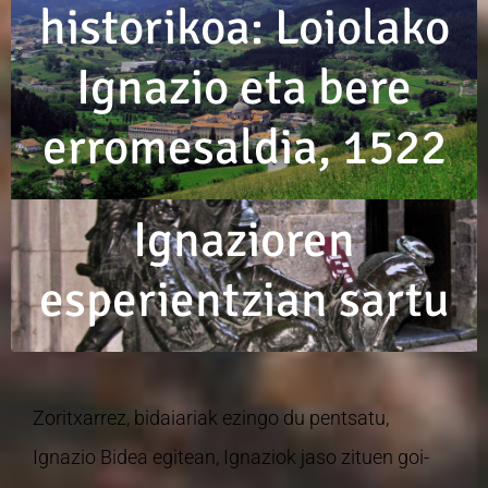
historikoa: Loiolako
Ignazio eta bere
erromesaldia, 1522
Ignazioren
esperientzian sartu
Zoritxarrez, bidaiariak ezingo du pentsatu,
Ignazio Bidea egitean, Ignaziok jaso zituen goi-