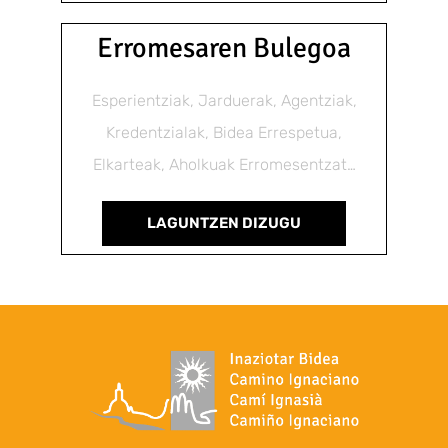
Erromesaren Bulegoa
Esperientziak, Jarduerak, Agentziak,
Kredentzialak, Bidea Errespetua,
Elkarteak, Aholkuak Erromesentzat…
LAGUNTZEN DIZUGU