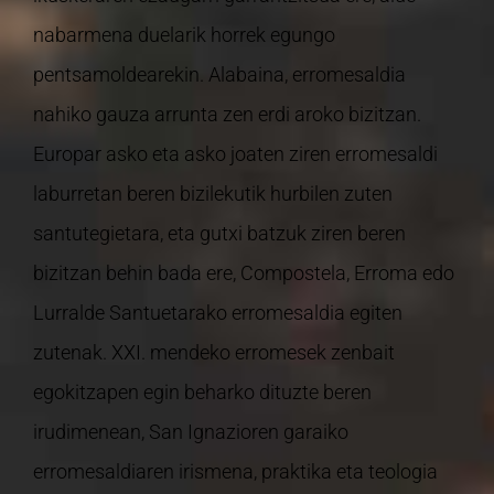
nabarmena duelarik horrek egungo
pentsamoldearekin. Alabaina, erromesaldia
nahiko gauza arrunta zen erdi aroko bizitzan.
Europar asko eta asko joaten ziren erromesaldi
laburretan beren bizilekutik hurbilen zuten
santutegietara, eta gutxi batzuk ziren beren
bizitzan behin bada ere, Compostela, Erroma edo
Lurralde Santuetarako erromesaldia egiten
zutenak. XXI. mendeko erromesek zenbait
egokitzapen egin beharko dituzte beren
irudimenean, San Ignazioren garaiko
erromesaldiaren irismena, praktika eta teologia