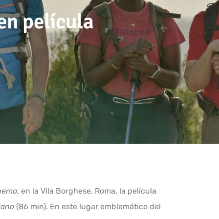
en película
inema
, en la Vila Borghese, Roma, la película
iano
(86 min). En este lugar emblemático del