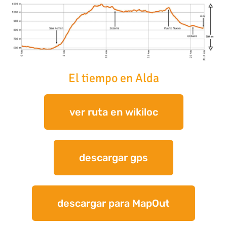
El tiempo en Alda
ver ruta en wikiloc
descargar gps
descargar para MapOut