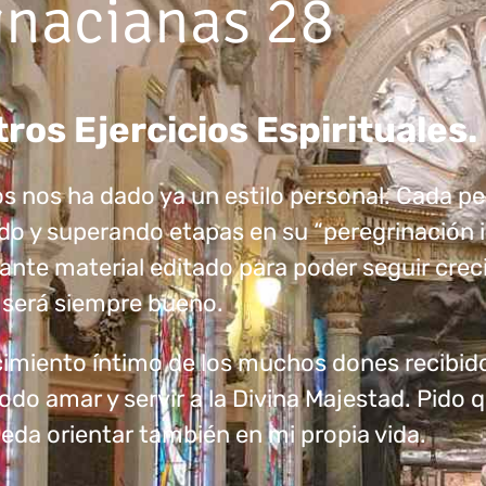
ignacianas 28
ros Ejercicios Espirituales.
os nos ha dado ya un estilo personal. Cada p
o y superando etapas en su “peregrinación in
tante material editado para poder seguir cre
o será siempre bueno.
imiento íntimo de los muchos dones recibido
odo amar y servir a la Divina Majestad. Pido q
eda orientar también en mi propia vida.