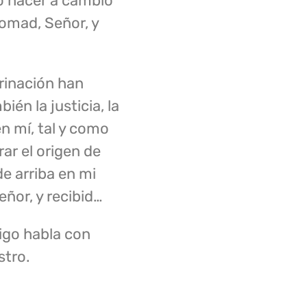
o hacer a cambio
Tomad, Señor, y
grinación han
ién la justicia, la
n mí, tal y como
ar el origen de
e arriba en mi
ñor, y recibid…
igo habla con
stro.