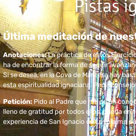
Pistas 
Última meditación de nuest
Anotaciones:
La práctica de estos Ejercici
ha de encontrar la forma de seguir avanzand
Si se desea, en la Cova de Manresa hay bas
esta espiritualidad ignaciana. Pedir consej
Petición:
Pido al Padre que me dé un conoc
lleno de gratitud por todos ellos, pueda en t
experiencia de San Ignacio de Loyola me pu