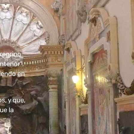
eregrino
terior”.
ciendo en
s, y que,
ue la