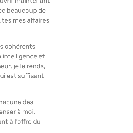
ouvrir maintenant
avec beaucoup de
outes mes affaires
us cohérents
 intelligence et
ur, je le rends,
i est suffisant
chacune des
enser à moi,
nt à l’offre du