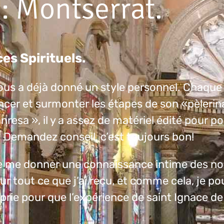
: Montserrat.
es Spirituels.
ous a déjà donné un style personnel. Chaque 
ancer et surmonter les étapes de son «pèleri
nresa », il y a assez de matériel édité pour p
e. Demandez conseil, c’est toujours bon!
e me donner une connaissance intime des n
ur tout ce que j’ai reçu, et comme cela, je po
e prie pour que l’expérience de saint Ignace d