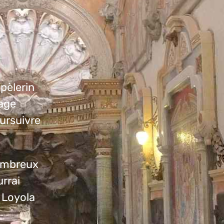
pèlerin
nage
oursuivre
ombreux
urrai
e Loyola