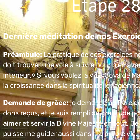
Étape 28
Dernière méditation de nos Exercic
Préambule:
La pratique de ces exercices n
doit trouver une voie à suivre pour bien av
intérieur.» Si vous voulez, à « La Cova de Ma
la croissance dans la spiritualité ignacienn
Demande de grâce:
je demande au Père d
dons reçus, et je suis rempli de gratitude po
aimer et servir la Divine Majesté en tout. J
puisse me guider aussi dans ma propre vie.