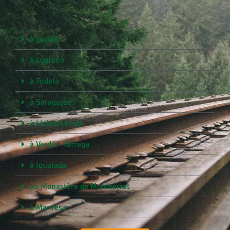
à Loyola
à Logroño
à Tudela
à Saragosse
à Lleida/Lérida
à Verdú - Tárrega
à Igualada
au Monastère de Montserrat
à Manresa