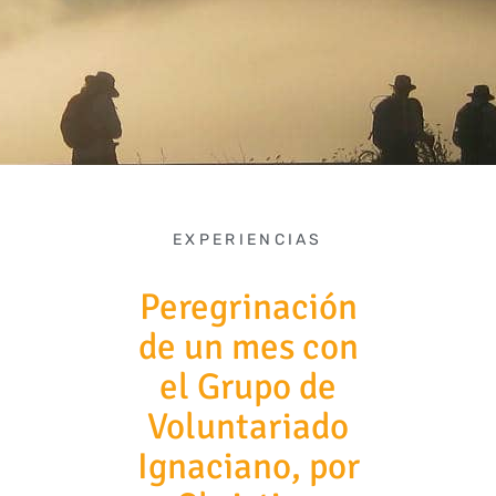
EXPERIENCIAS
Peregrinación
de un mes con
el Grupo de
Voluntariado
Ignaciano, por