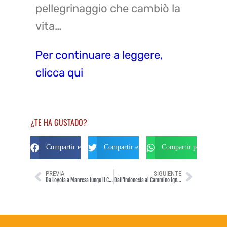
pellegrinaggio che cambiò la
vita…
Per continuare a leggere,
clicca qui
¿TE HA GUSTADO?
Compartir en Facebook
Compartir en Twitter
Compartir por Whats
PREVIA
SIGUIENTE
Da Loyola a Manresa lungo il Cammino Ignaziano
Dall’Indonesia al Cammino Ignaziano… un lungo cammino per trovare Dio in ogni cosa!