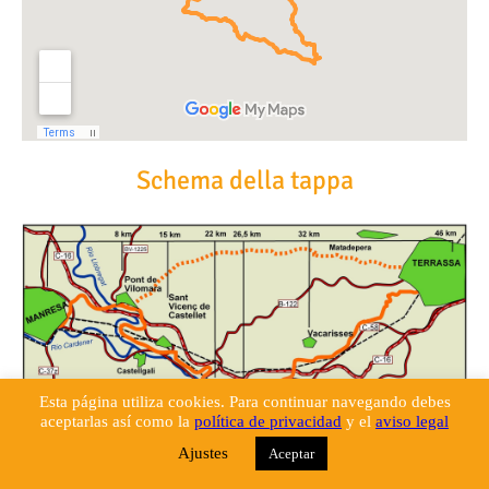
Schema della tappa
Esta página utiliza cookies. Para continuar navegando debes
aceptarlas así como la
política de privacidad
y el
aviso legal
Ajustes
Aceptar