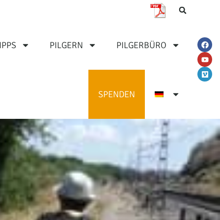
IPPS
PILGERN
PILGERBÜRO
SPENDEN