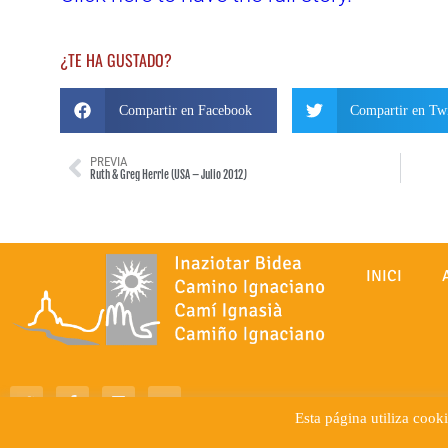
¿TE HA GUSTADO?
Compartir en Facebook
Compartir en Twi
PREVIA
Ruth & Greg Herrle (USA – Julio 2012)
INICI
Esta página utiliza cook