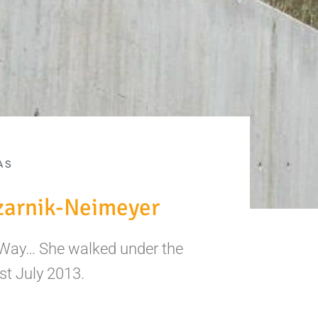
AS
Czarnik-Neimeyer
an Way… She walked under the
st July 2013.