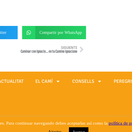
tter
Compartir por WhatsApp
SIGUIENTE
Caminar con Ignacio… en tu Camino Ignaciano
ACTUALITAT
EL CAMÍ
CONSELLS
PEREGR
ies. Para continuar navegando debes aceptarlas así como la
política de 
Ajustes
Aceptar