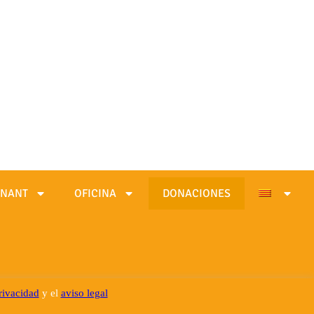
INANT
OFICINA
DONACIONES
privacidad
y el
aviso legal