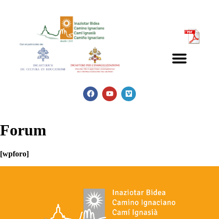
Forum
[wpforo]