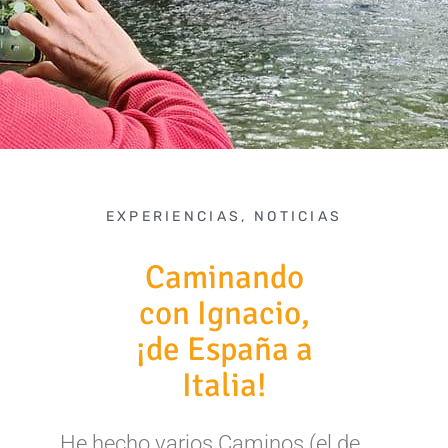
EXPERIENCIAS
,
NOTICIAS
Caminando
con Ignacio,
¡de España a
Italia!
He hecho varios Caminos (el de