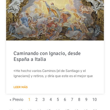
Caminando con Ignacio, desde
España a Italia
«He hecho varios Caminos (el de Santiago y el
Ignaciano) y retiros, y diría que este es el mejor que
LEER MÁS
« Previo
1
2
3
4
5
6
7
8
9
10