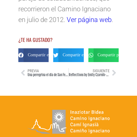
recorrieron el Camino Ignaciano
en julio de 2012.
Ver página web
.
¿TE HA GUSTADO?
Compartir en Facebook
Compartir en Twitter
Compartir por Whats
PREVIA
SIGUIENTE
Una peregrina el día de San Fermín
Reflections by Emily Czarnik-Neimeyer