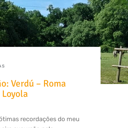
AS
ão: Verdú – Roma
 Loyola
 ótimas recordações do meu