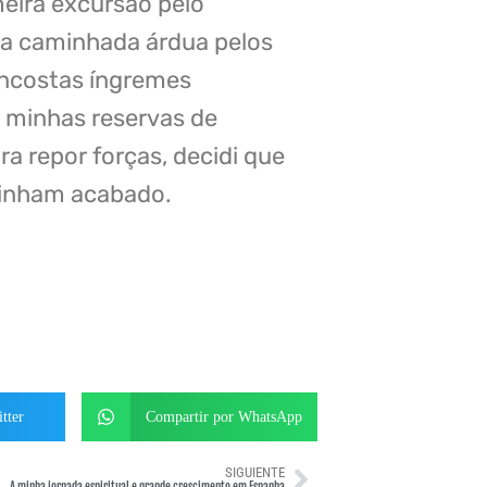
eira excursão pelo
ma caminhada árdua pelos
encostas íngremes
 minhas reservas de
a repor forças, decidi que
tinham acabado.
tter
Compartir por WhatsApp
SIGUIENTE