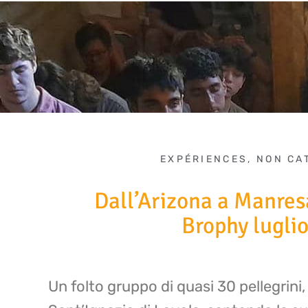
EXPÉRIENCES
,
NON CA
Dall’Arizona a Manres
Brophy lugli
Un folto gruppo di quasi 30 pellegrin