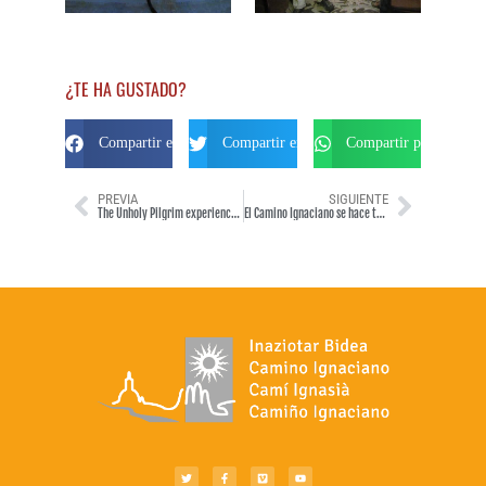
¿TE HA GUSTADO?
Compartir en Facebook
Compartir en Twitter
Compartir por Whats
PREVIA
SIGUIENTE
The Unholy Pilgrim experience, from Fr. Patrick Mugavin (689 km of Ignatian Way Experience 2013)
El Camino Ignaciano se hace también en moto, la cabalgadura moderna (septiembre 2013)