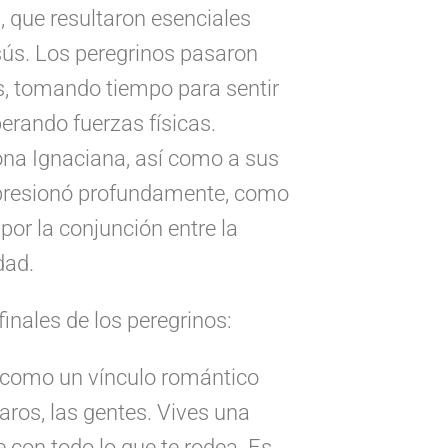
 que resultaron esenciales
sús. Los peregrinos pasaron
os, tomando tiempo para sentir
perando fuerzas físicas.
lona Ignaciana, así como a sus
mpresionó profundamente, como
por la conjunción entre la
dad.
nales de los peregrinos:
s como un vínculo romántico
aros, las gentes. Vives una
e con todo lo que te rodea. Es