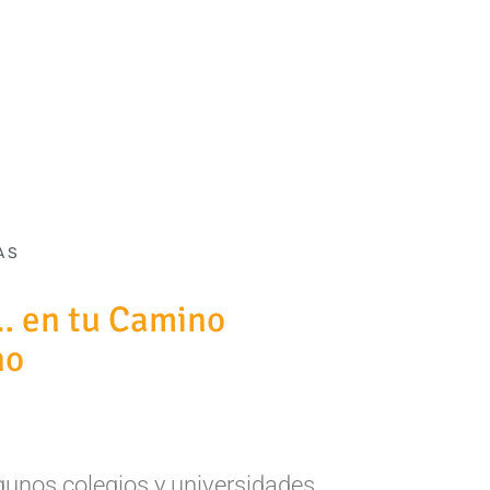
AS
… en tu Camino
no
lgunos colegios y universidades