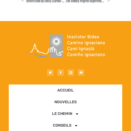
Reflections by Emily Czarnik-Neimeyer
The Unholy Pilgrim experience, from Fr. Patrick Mugavin (689 km of Ignatian Way Experience 2013)
ACCUEIL
NOUVELLES
LE CHEMIN
CONSEILS