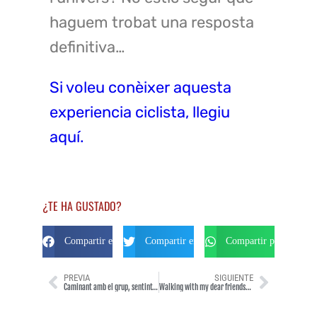
haguem trobat una resposta
definitiva…
Si voleu conèixer aquesta
experiencia ciclista, llegiu
aquí.
¿TE HA GUSTADO?
Compartir en Facebook
Compartir en Twitter
Compartir por Whats
PREVIA
SIGUIENTE
Caminant amb el grup, sentint-se units a Déu i la Natura: som pelegrins!
Walking with my dear friends… 70s years old? 30 days? Nothing!