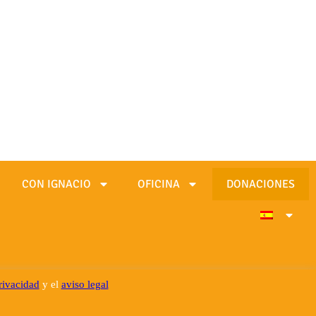
CON IGNACIO
OFICINA
DONACIONES
privacidad
y el
aviso legal
Desarrollado por SJDigital