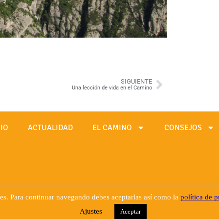
SIGUIENTE
Una lección de vida en el Camino
CIO
ACTUALIDAD
EL CAMINO
CONSEJOS
ies. Para continuar navegando debes aceptarlas así como la
política de 
Ajustes
Aceptar
rcelona - ESPAÑA - email: info@caminoignaciano.org