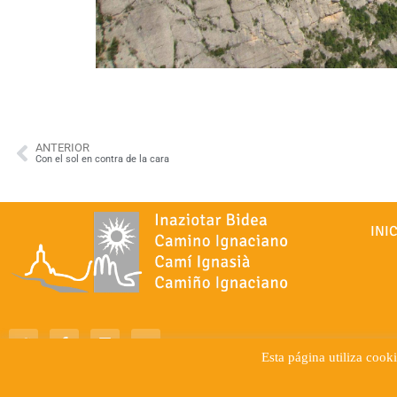
ANTERIOR
Con el sol en contra de la cara
INI
Esta página utiliza cook
© 2019 Camino Ignaciano - C/ Roger de Llúria, 13, 08010 – Ba