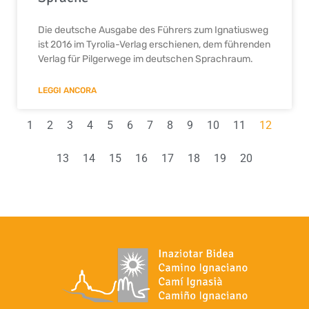
Die deutsche Ausgabe des Führers zum Ignatiusweg
ist 2016 im Tyrolia-Verlag erschienen, dem führenden
Verlag für Pilgerwege im deutschen Sprachraum.
LEGGI ANCORA
1
2
3
4
5
6
7
8
9
10
11
12
13
14
15
16
17
18
19
20