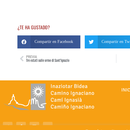
¿TE HA GUSTADO?
Compartir en Facebook
Compartir en Twi
PREVIA
Tre estati sulle orme di Sant’Ignazio
INI