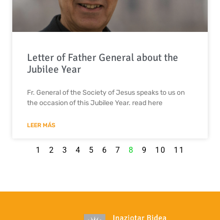
Letter of Father General about the
Jubilee Year
Fr. General of the Society of Jesus speaks to us on
the occasion of this Jubilee Year. read here
LEER MÁS
1
2
3
4
5
6
7
8
9
10
11