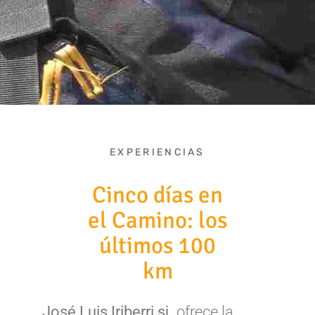
EXPERIENCIAS
Cinco días en
el Camino: los
últimos 100
km
José Luis Iriberri sj.
ofrece la