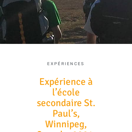
EXPÉRIENCES
Expérience à
l’école
secondaire St.
Paul’s,
Winnipeg,