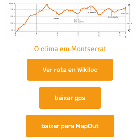
O clima em Montserrat
Ver rota en Wikiloc
baixar gps
baixar para MapOut