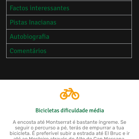
Factos interessantes
Pistas Inacianas
Autobiografia
Comentários
Bicicletas dificuldade média
A encosta até Montserrat é bastante íngreme. Se
seguir o percurso a pé, terás de empurrar a tua
bicicleta. É preferível subir a estrada até El Bruc e ir
até ao Mosteiro através do Alto de Can Massana,