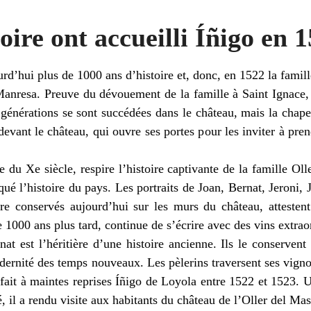
oire ont accueilli Íñigo en 
rd’hui plus de 1000 ans d’histoire et, donc, en 1522 la famill
Manresa. Preuve du dévouement de la famille à Saint Ignace, 
s générations se sont succédées dans le château, mais la chape
devant le château, qui ouvre ses portes pour les inviter à prend
 du Xe siècle, respire l’histoire captivante de la famille Olle
qué l’histoire du pays. Les portraits de Joan, Bernat, Jeroni, 
 conservés aujourd’hui sur les murs du château, attestent
e 1000 ans plus tard, continue de s’écrire avec des vins extrao
at est l’héritière d’une histoire ancienne. Ils le conservent
odernité des temps nouveaux. Les pèlerins traversent ses vign
 fait à maintes reprises Íñigo de Loyola entre 1522 et 1523. 
é, il a rendu visite aux habitants du château de l’Oller del Mas